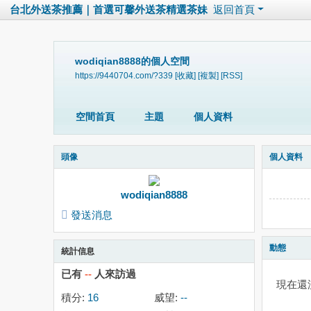
台北外送茶推薦｜首選可馨外送茶精選茶妹
返回首頁
wodiqian8888的個人空間
https://9440704.com/?339
[收藏]
[複製]
[RSS]
空間首頁
主題
個人資料
頭像
個人資料
wodiqian8888
發送消息
動態
統計信息
已有
--
人來訪過
現在還
積分:
16
威望:
--