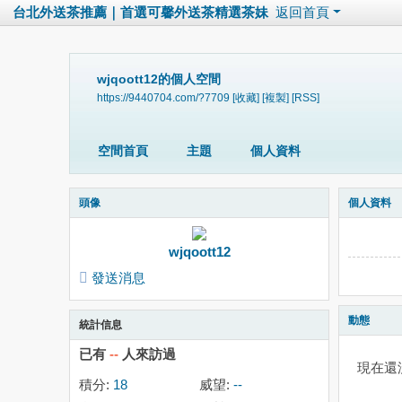
台北外送茶推薦｜首選可馨外送茶精選茶妹
返回首頁
wjqoott12的個人空間
https://9440704.com/?7709
[收藏]
[複製]
[RSS]
空間首頁
主題
個人資料
頭像
個人資料
wjqoott12
發送消息
動態
統計信息
已有
--
人來訪過
現在還
積分:
18
威望:
--